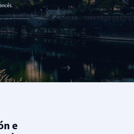
ancés.
ón e